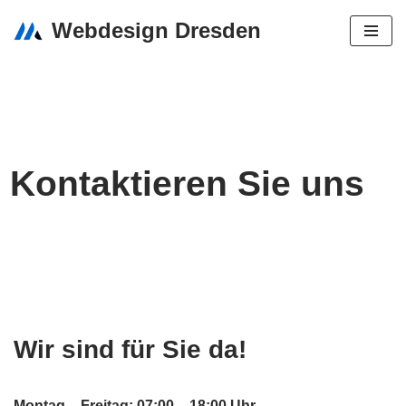
Webdesign Dresden
Zum
Inhalt
springen
Kontaktieren Sie uns
Wir sind für Sie da!
Montag – Freitag: 07:00 – 18:00 Uhr